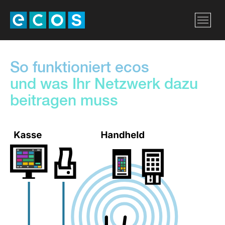
So funktioniert ecos
und was Ihr Netzwerk dazu
beitragen muss